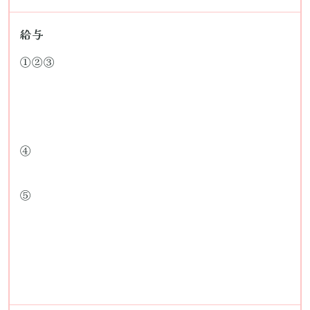
給与
①②③
④
⑤